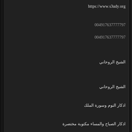
https://www.s3udy.org
004917637777797
004917637777797
الشيخ الروحاني
الشيخ الروحاني
اذكار النوم وسورة الملك
اذكار الصباح والمساء مكتوبة مختصرة