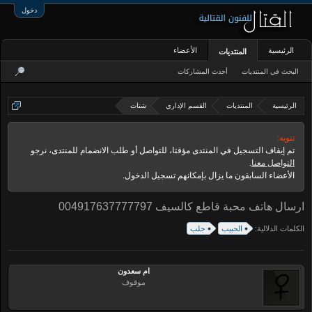
دخول
الرئيسية
الأعضاء
المنتديات
البحث في المنتديات
أحدث المشاركات
الرئيسية
المنتديات
القسم الإداري
شتات
تنويه:
تم إيقاف التسجيل في المنتدى مؤقتا، للتواصل أو طلب الانضمام للمنتدى، نرجو
التواصل معنا
.
الأعضاء السابقون ما يزال بإمكانهم تسجيل الدخول.
ارسال هاتف محبة قاطع كالسيف 004917637777797
الكلمات الدلالية:
الحبيب
جلب
ام سعدون
موقوف