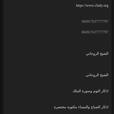
https://www.s3udy.org
004917637777797
004917637777797
الشيخ الروحاني
الشيخ الروحاني
اذكار النوم وسورة الملك
اذكار الصباح والمساء مكتوبة مختصرة