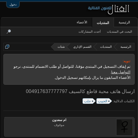
دخول
الرئيسية
الأعضاء
المنتديات
البحث في المنتديات
أحدث المشاركات
الرئيسية
المنتديات
القسم الإداري
شتات
تنويه:
تم إيقاف التسجيل في المنتدى مؤقتا، للتواصل أو طلب الانضمام للمنتدى، نرجو
التواصل معنا
.
الأعضاء السابقون ما يزال بإمكانهم تسجيل الدخول.
ارسال هاتف محبة قاطع كالسيف 004917637777797
الكلمات الدلالية:
الحبيب
جلب
ام سعدون
موقوف