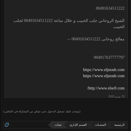
00491634511222
الشيخ الروحاني جلب الحبيب و خلال ساعة 00491634511222 لجلب
الحبيب
معالج روحانى 00491634511222 --
004917637777797
https://www.eljnoub.com
https://www.eljnoub.com
http://www.elso9.com/
(يتوجب عليك تسجيل الدخول حتى تتمكن من المشاركة في النقاش.)
الرئيسية
المنتديات
القسم الإداري
شتات