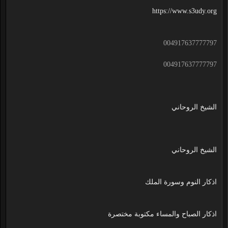
https://www.s3udy.org
004917637777797
004917637777797
الشيخ الروحاني
الشيخ الروحاني
اذكار النوم وسورة الملك
اذكار الصباح والمساء مكتوبة مختصرة