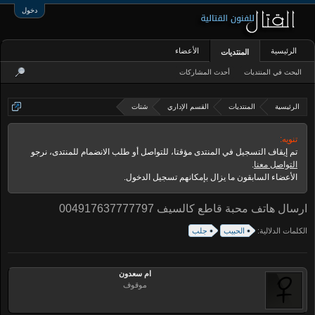
دخول
الرئيسية
الأعضاء
المنتديات
البحث في المنتديات
أحدث المشاركات
الرئيسية
المنتديات
القسم الإداري
شتات
تنويه:
تم إيقاف التسجيل في المنتدى مؤقتا، للتواصل أو طلب الانضمام للمنتدى، نرجو
التواصل معنا
.
الأعضاء السابقون ما يزال بإمكانهم تسجيل الدخول.
ارسال هاتف محبة قاطع كالسيف 004917637777797
الكلمات الدلالية:
الحبيب
جلب
ام سعدون
موقوف