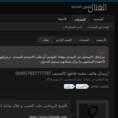
الرئيسية
الأعضاء
المنتديات
البحث في المنتديات
أحدث المشاركات
الرئيسية
المنتديات
القسم الإداري
شتات
تنويه:
تم إيقاف التسجيل في المنتدى مؤقتا، للتواصل أو طلب الانضمام للمنتدى، نرجو
التو
الأعضاء السابقون ما يزال بإمكانهم تسجيل الدخول.
ارسال هاتف محبة قاطع كالسيف 004917637777797
هذا النقاش في '
شتات
' بدأه
ام سعدون
،
.
الكلمات الدلالية:
الحبيب
جلب
الشيخ الروحاني جلب الحبيب و خلال ساعة 00491634511222 لجلب الحبيب
https://www.eljnoub.com