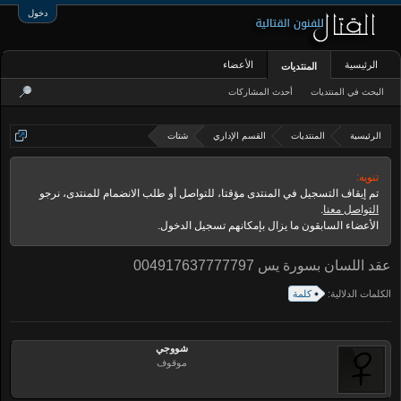
دخول
الرئيسية
الأعضاء
المنتديات
البحث في المنتديات
أحدث المشاركات
الرئيسية
المنتديات
القسم الإداري
شتات
تنويه:
تم إيقاف التسجيل في المنتدى مؤقتا، للتواصل أو طلب الانضمام للمنتدى، نرجو
التواصل معنا
.
الأعضاء السابقون ما يزال بإمكانهم تسجيل الدخول.
عقد اللسان بسورة يس 004917637777797
الكلمات الدلالية:
كلمة
شووجي
موقوف