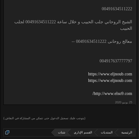
00491634511222
الشيخ الروحاني جلب الحبيب و خلال ساعة 00491634511222 لجلب
الحبيب
معالج روحانى 00491634511222 --
004917637777797
https://www.eljnoub.com
https://www.eljnoub.com
http://www.elso9.com/
(يتوجب عليك تسجيل الدخول حتى تتمكن من المشاركة في النقاش.)
الرئيسية
المنتديات
القسم الإداري
شتات