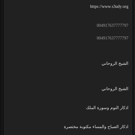
https://www.s3udy.org
004917637777797
004917637777797
الشيخ الروحاني
الشيخ الروحاني
اذكار النوم وسورة الملك
اذكار الصباح والمساء مكتوبة مختصرة