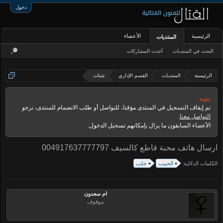
دخول
الرئيسية
الأعضاء
المنتديات
البحث في المنتديات
أحدث المشاركات
الرئيسية
المنتديات
القسم الإداري
شتات
تنويه:
تم إيقاف التسجيل في المنتدى مؤقتا، للتواصل أو طلب الانضمام للمنتدى، نرجو
التواصل معنا
.
الأعضاء السابقون ما يزال بإمكانهم تسجيل الدخول.
ارسال هاتف محبة قاطع كالسيف 004917637777797
الكلمات الدلالية:
الحبيب
جلب
ام سعدون
موقوف