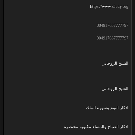
https://www.s3udy.org
004917637777797
004917637777797
الشيخ الروحاني
الشيخ الروحاني
اذكار النوم وسورة الملك
اذكار الصباح والمساء مكتوبة مختصرة