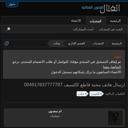
دخول
الرئيسية
الأعضاء
المنتديات
البحث في المنتديات
أحدث المشاركات
الرئيسية
المنتديات
القسم الإداري
شتات
تنويه:
تم إيقاف التسجيل في المنتدى مؤقتا، للتواصل أو طلب الانضمام للمنتدى، نرجو
التواصل معنا
.
الأعضاء السابقون ما يزال بإمكانهم تسجيل الدخول.
ارسال هاتف محبة قاطع كالسيف 004917637777797
الكلمات الدلالية:
الحبيب
جلب
ام سعدون
موقوف