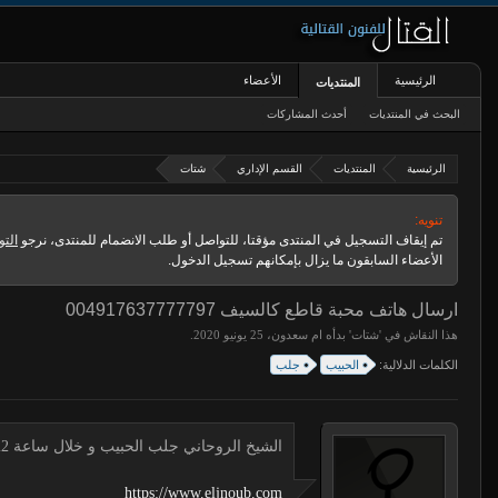
الرئيسية
الأعضاء
المنتديات
البحث في المنتديات
أحدث المشاركات
الرئيسية
المنتديات
القسم الإداري
شتات
تنويه:
تم إيقاف التسجيل في المنتدى مؤقتا، للتواصل أو طلب الانضمام للمنتدى، نرجو
التو
الأعضاء السابقون ما يزال بإمكانهم تسجيل الدخول.
ارسال هاتف محبة قاطع كالسيف 004917637777797
هذا النقاش في '
شتات
' بدأه
ام سعدون
،
.
الكلمات الدلالية:
الحبيب
جلب
الشيخ الروحاني جلب الحبيب و خلال ساعة 00491634511222 لجلب الحبيب
https://www.eljnoub.com