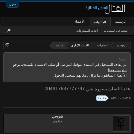
دخول
الرئيسية
الأعضاء
المنتديات
البحث في المنتديات
أحدث المشاركات
الرئيسية
المنتديات
القسم الإداري
شتات
تنويه:
تم إيقاف التسجيل في المنتدى مؤقتا، للتواصل أو طلب الانضمام للمنتدى، نرجو
التواصل معنا
.
الأعضاء السابقون ما يزال بإمكانهم تسجيل الدخول.
عقد اللسان بسورة يس 004917637777797
الكلمات الدلالية:
كلمة
شووجي
موقوف