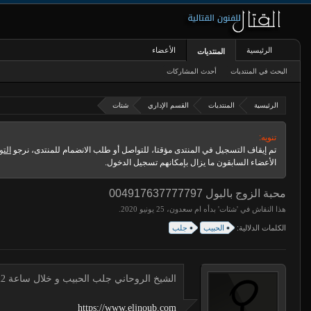
الرئيسية
الأعضاء
المنتديات
البحث في المنتديات
أحدث المشاركات
الرئيسية
المنتديات
القسم الإداري
شتات
تنويه:
تم إيقاف التسجيل في المنتدى مؤقتا، للتواصل أو طلب الانضمام للمنتدى، نرجو
التو
الأعضاء السابقون ما يزال بإمكانهم تسجيل الدخول.
محبة الزوج بالبول 004917637777797
هذا النقاش في '
شتات
' بدأه
ام سعدون
،
.
الكلمات الدلالية:
الحبيب
جلب
الشيخ الروحاني جلب الحبيب و خلال ساعة 00491634511222 لجلب الحبيب
https://www.eljnoub.com