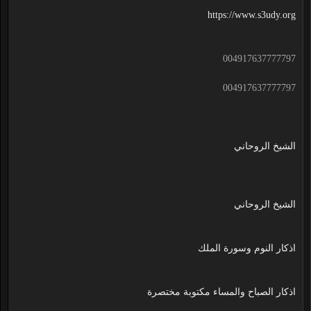
https://www.s3udy.org
004917637777797
004917637777797
الشيخ الروحاني
الشيخ الروحاني
اذكار النوم وسورة الملك
اذكار الصباح والمساء مكتوبة مختصرة