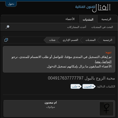
دخول
الرئيسية
الأعضاء
المنتديات
البحث في المنتديات
أحدث المشاركات
الرئيسية
المنتديات
القسم الإداري
شتات
تنويه:
تم إيقاف التسجيل في المنتدى مؤقتا، للتواصل أو طلب الانضمام للمنتدى، نرجو
التواصل معنا
.
الأعضاء السابقون ما يزال بإمكانهم تسجيل الدخول.
محبة الزوج بالبول 004917637777797
الكلمات الدلالية:
الحبيب
جلب
ام سعدون
موقوف