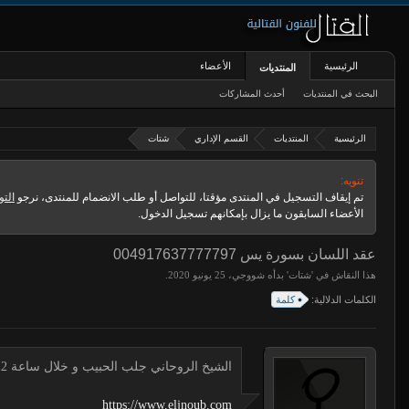
الرئيسية
الأعضاء
المنتديات
البحث في المنتديات
أحدث المشاركات
الرئيسية
المنتديات
القسم الإداري
شتات
تنويه:
تم إيقاف التسجيل في المنتدى مؤقتا، للتواصل أو طلب الانضمام للمنتدى، نرجو
التو
الأعضاء السابقون ما يزال بإمكانهم تسجيل الدخول.
عقد اللسان بسورة يس 004917637777797
هذا النقاش في '
شتات
' بدأه
شووجي
،
.
الكلمات الدلالية:
كلمة
الشيخ الروحاني جلب الحبيب و خلال ساعة 00491634511222 لجلب الحبيب
https://www.eljnoub.com