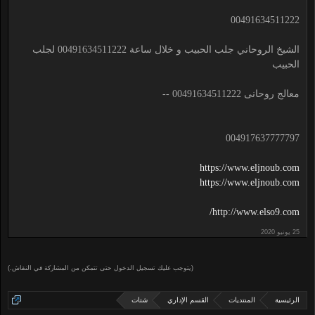
00491634511222
الشيخ الروحاني جلب الحبيب و خلال ساعة 00491634511222 لجلب
الحبيب
معالج روحانى 00491634511222 --
004917637777797
https://www.eljnoub.com
https://www.eljnoub.com
http://www.elso9.com/
(يتوجب عليك تسجيل الدخول حتى تتمكن من المشاركة في النقاش.)
الرئيسية
المنتديات
القسم الإداري
شتات