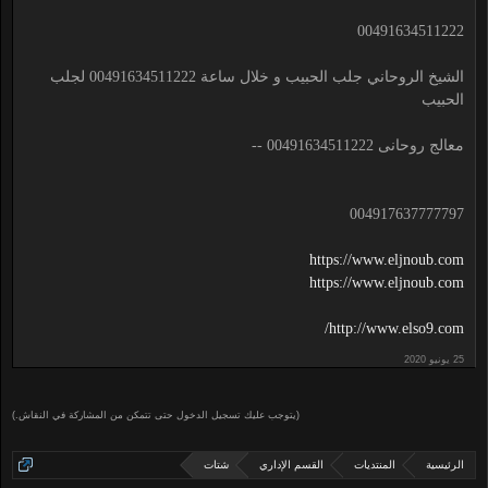
00491634511222
الشيخ الروحاني جلب الحبيب و خلال ساعة 00491634511222 لجلب
الحبيب
معالج روحانى 00491634511222 --
004917637777797
https://www.eljnoub.com
https://www.eljnoub.com
http://www.elso9.com/
(يتوجب عليك تسجيل الدخول حتى تتمكن من المشاركة في النقاش.)
الرئيسية
المنتديات
القسم الإداري
شتات