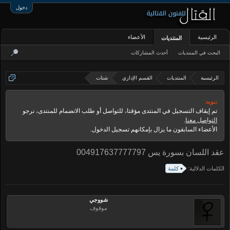
دخول
الرئيسية
الأعضاء
المنتديات
البحث في المنتديات
أحدث المشاركات
الرئيسية
المنتديات
القسم الإداري
شتات
تنويه:
تم إيقاف التسجيل في المنتدى مؤقتا، للتواصل أو طلب الانضمام للمنتدى، نرجو
التواصل معنا
.
الأعضاء السابقون ما يزال بإمكانهم تسجيل الدخول.
عقد اللسان بسورة يس 004917637777797
الكلمات الدلالية:
كلمة
شووجي
موقوف