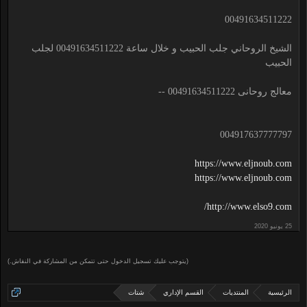
00491634511222
الشيخ الروحاني جلب الحبيب و خلال ساعة 00491634511222 لجلب
الحبيب
معالج روحانى 00491634511222 --
004917637777797
https://www.eljnoub.com
https://www.eljnoub.com
http://www.elso9.com/
(يتوجب عليك تسجيل الدخول حتى تتمكن من المشاركة في النقاش.)
الرئيسية
المنتديات
القسم الإداري
شتات