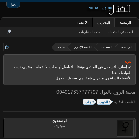
دخول
الرئيسية
الأعضاء
المنتديات
البحث في المنتديات
أحدث المشاركات
الرئيسية
المنتديات
القسم الإداري
شتات
تنويه:
تم إيقاف التسجيل في المنتدى مؤقتا، للتواصل أو طلب الانضمام للمنتدى، نرجو
التواصل معنا
.
الأعضاء السابقون ما يزال بإمكانهم تسجيل الدخول.
محبة الزوج بالبول 004917637777797
الكلمات الدلالية:
الحبيب
جلب
ام سعدون
موقوف