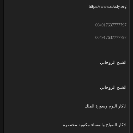
https://www.s3udy.org
004917637777797
004917637777797
الشيخ الروحاني
الشيخ الروحاني
اذكار النوم وسورة الملك
اذكار الصباح والمساء مكتوبة مختصرة