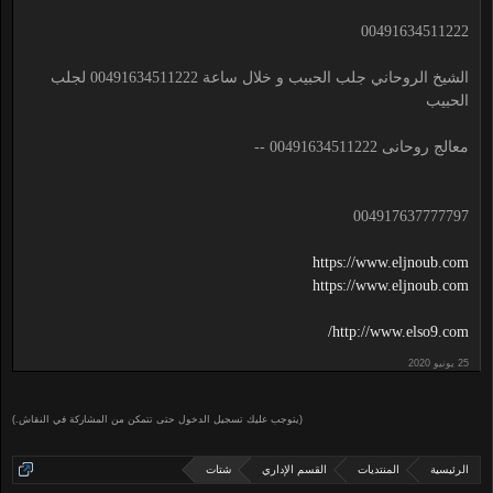
00491634511222
الشيخ الروحاني جلب الحبيب و خلال ساعة 00491634511222 لجلب
الحبيب
معالج روحانى 00491634511222 --
004917637777797
https://www.eljnoub.com
https://www.eljnoub.com
http://www.elso9.com/
(يتوجب عليك تسجيل الدخول حتى تتمكن من المشاركة في النقاش.)
الرئيسية
المنتديات
القسم الإداري
شتات