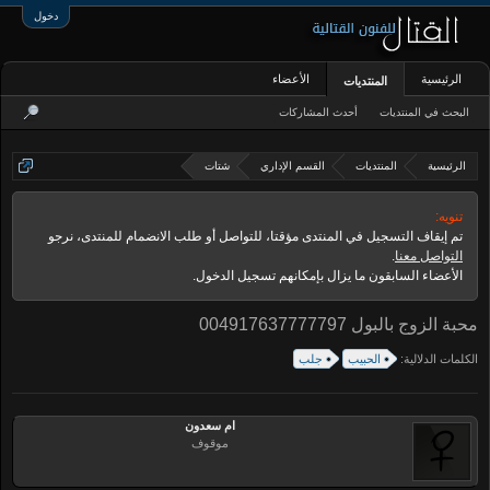
دخول
الرئيسية
الأعضاء
المنتديات
البحث في المنتديات
أحدث المشاركات
الرئيسية
المنتديات
القسم الإداري
شتات
تنويه:
تم إيقاف التسجيل في المنتدى مؤقتا، للتواصل أو طلب الانضمام للمنتدى، نرجو
التواصل معنا
.
الأعضاء السابقون ما يزال بإمكانهم تسجيل الدخول.
محبة الزوج بالبول 004917637777797
الكلمات الدلالية:
الحبيب
جلب
ام سعدون
موقوف