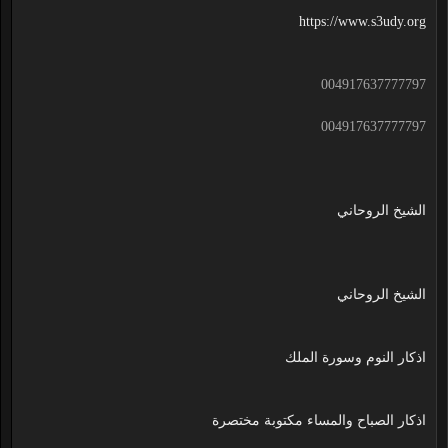
https://www.s3udy.org
004917637777797
004917637777797
الشيخ الروحاني
الشيخ الروحاني
اذكار النوم وسورة الملك
اذكار الصباح والمساء مكتوبة مختصرة