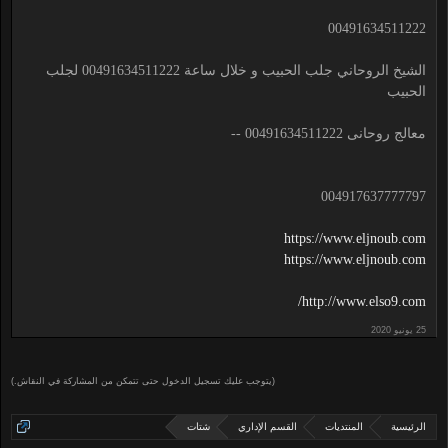
00491634511222
الشيخ الروحاني جلب الحبيب و خلال ساعة 00491634511222 لجلب
الحبيب
معالج روحانى 00491634511222 --
004917637777797
https://www.eljnoub.com
https://www.eljnoub.com
http://www.elso9.com/
(يتوجب عليك تسجيل الدخول حتى تتمكن من المشاركة في النقاش.)
الرئيسية
المنتديات
القسم الإداري
شتات