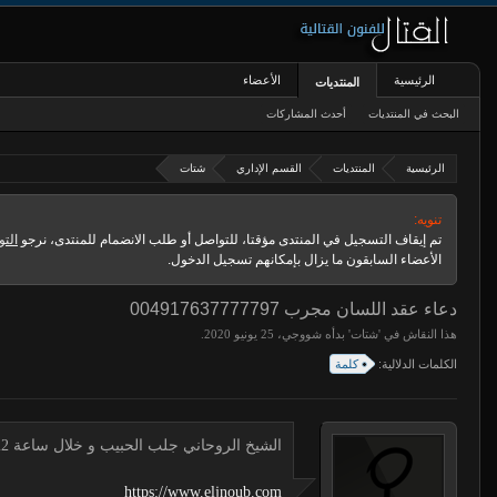
الرئيسية
الأعضاء
المنتديات
البحث في المنتديات
أحدث المشاركات
الرئيسية
المنتديات
القسم الإداري
شتات
تنويه:
تم إيقاف التسجيل في المنتدى مؤقتا، للتواصل أو طلب الانضمام للمنتدى، نرجو
التو
الأعضاء السابقون ما يزال بإمكانهم تسجيل الدخول.
دعاء عقد اللسان مجرب 004917637777797
هذا النقاش في '
شتات
' بدأه
شووجي
،
.
الكلمات الدلالية:
كلمة
الشيخ الروحاني جلب الحبيب و خلال ساعة 00491634511222 لجلب الحبيب
https://www.eljnoub.com