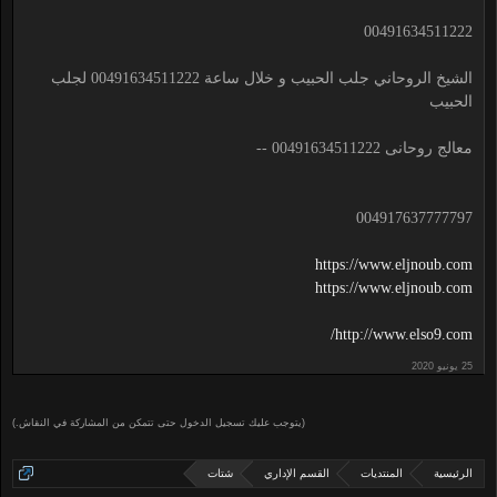
00491634511222
الشيخ الروحاني جلب الحبيب و خلال ساعة 00491634511222 لجلب
الحبيب
معالج روحانى 00491634511222 --
004917637777797
https://www.eljnoub.com
https://www.eljnoub.com
http://www.elso9.com/
(يتوجب عليك تسجيل الدخول حتى تتمكن من المشاركة في النقاش.)
الرئيسية
المنتديات
القسم الإداري
شتات