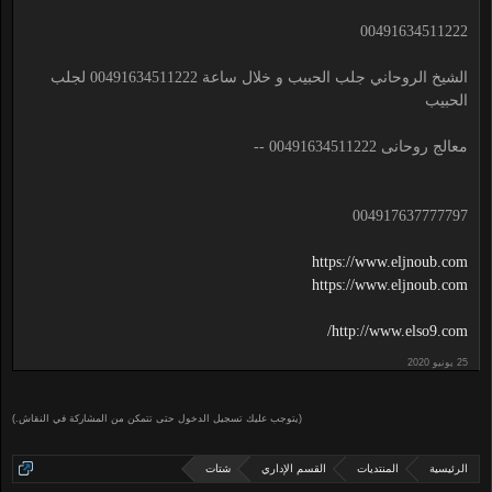
00491634511222
الشيخ الروحاني جلب الحبيب و خلال ساعة 00491634511222 لجلب
الحبيب
معالج روحانى 00491634511222 --
004917637777797
https://www.eljnoub.com
https://www.eljnoub.com
http://www.elso9.com/
(يتوجب عليك تسجيل الدخول حتى تتمكن من المشاركة في النقاش.)
الرئيسية
المنتديات
القسم الإداري
شتات