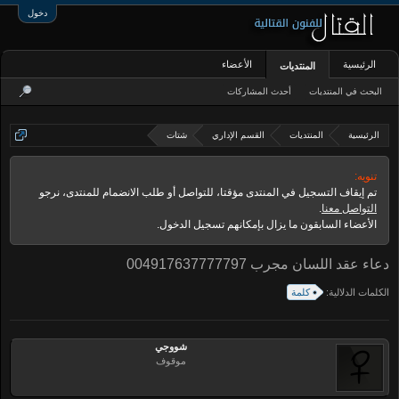
دخول
الرئيسية
الأعضاء
المنتديات
البحث في المنتديات
أحدث المشاركات
الرئيسية
المنتديات
القسم الإداري
شتات
تنويه:
تم إيقاف التسجيل في المنتدى مؤقتا، للتواصل أو طلب الانضمام للمنتدى، نرجو
التواصل معنا
.
الأعضاء السابقون ما يزال بإمكانهم تسجيل الدخول.
دعاء عقد اللسان مجرب 004917637777797
الكلمات الدلالية:
كلمة
شووجي
موقوف