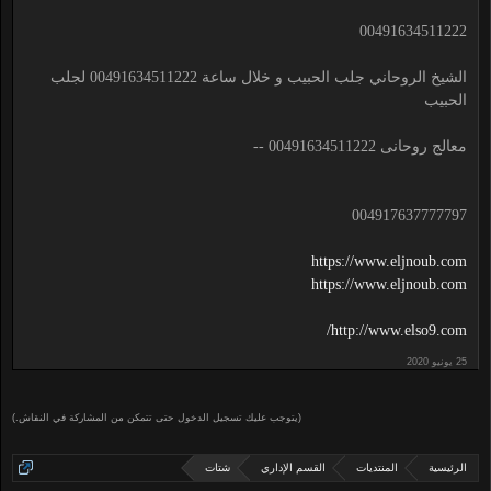
00491634511222
الشيخ الروحاني جلب الحبيب و خلال ساعة 00491634511222 لجلب
الحبيب
معالج روحانى 00491634511222 --
004917637777797
https://www.eljnoub.com
https://www.eljnoub.com
http://www.elso9.com/
(يتوجب عليك تسجيل الدخول حتى تتمكن من المشاركة في النقاش.)
الرئيسية
المنتديات
القسم الإداري
شتات