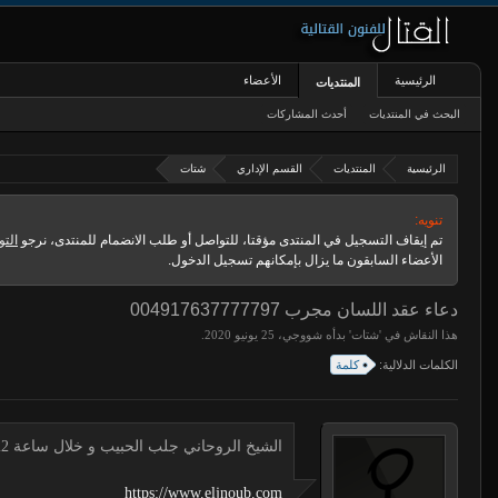
الرئيسية
الأعضاء
المنتديات
البحث في المنتديات
أحدث المشاركات
الرئيسية
المنتديات
القسم الإداري
شتات
تنويه:
تم إيقاف التسجيل في المنتدى مؤقتا، للتواصل أو طلب الانضمام للمنتدى، نرجو
التو
الأعضاء السابقون ما يزال بإمكانهم تسجيل الدخول.
دعاء عقد اللسان مجرب 004917637777797
هذا النقاش في '
شتات
' بدأه
شووجي
،
.
الكلمات الدلالية:
كلمة
الشيخ الروحاني جلب الحبيب و خلال ساعة 00491634511222 لجلب الحبيب
https://www.eljnoub.com