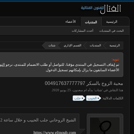
الرئيسية
الأعضاء
المنتديات
البحث في المنتديات
أحدث المشاركات
الرئيسية
المنتديات
القسم الإداري
شتات
تنويه:
تم إيقاف التسجيل في المنتدى مؤقتا، للتواصل أو طلب الانضمام للمنتدى، نرجو
التو
الأعضاء السابقون ما يزال بإمكانهم تسجيل الدخول.
محبة الزوج بالسكر 004917637777797
هذا النقاش في '
شتات
' بدأه
ام سعدون
،
.
الكلمات الدلالية:
الحبيب
جلب
الشيخ الروحاني جلب الحبيب و خلال ساعة 00491634511222 لجلب الحبيب
https://www.eljnoub.com