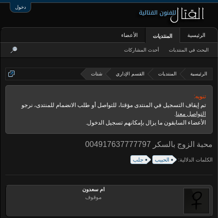
دخول
الرئيسية
الأعضاء
المنتديات
البحث في المنتديات
أحدث المشاركات
الرئيسية
المنتديات
القسم الإداري
شتات
تنويه:
تم إيقاف التسجيل في المنتدى مؤقتا، للتواصل أو طلب الانضمام للمنتدى، نرجو
التواصل معنا
.
الأعضاء السابقون ما يزال بإمكانهم تسجيل الدخول.
محبة الزوج بالسكر 004917637777797
الكلمات الدلالية:
الحبيب
جلب
ام سعدون
موقوف