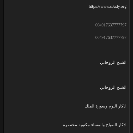
https://www.s3udy.org
004917637777797
004917637777797
الشيخ الروحاني
الشيخ الروحاني
اذكار النوم وسورة الملك
اذكار الصباح والمساء مكتوبة مختصرة