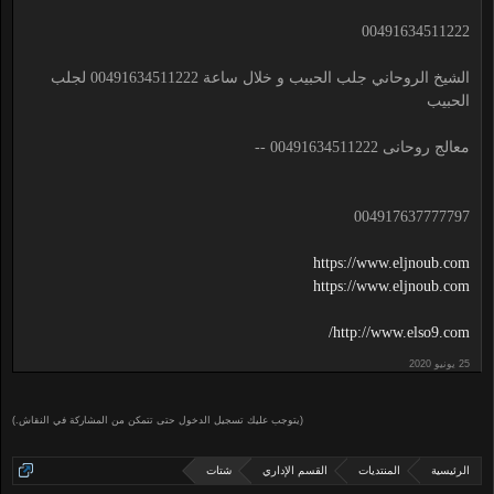
00491634511222
الشيخ الروحاني جلب الحبيب و خلال ساعة 00491634511222 لجلب
الحبيب
معالج روحانى 00491634511222 --
004917637777797
https://www.eljnoub.com
https://www.eljnoub.com
http://www.elso9.com/
(يتوجب عليك تسجيل الدخول حتى تتمكن من المشاركة في النقاش.)
الرئيسية
المنتديات
القسم الإداري
شتات