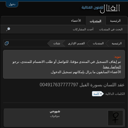
دخول
الرئيسية
الأعضاء
المنتديات
البحث في المنتديات
أحدث المشاركات
الرئيسية
المنتديات
القسم الإداري
شتات
تنويه:
تم إيقاف التسجيل في المنتدى مؤقتا، للتواصل أو طلب الانضمام للمنتدى، نرجو
التواصل معنا
.
الأعضاء السابقون ما يزال بإمكانهم تسجيل الدخول.
عقد اللسان بسورة الفيل 004917637777797
الكلمات الدلالية:
كلمة
شووجي
موقوف