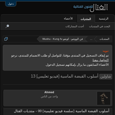
دخول
الرئيسية
الأعضاء
المنتديات
البحث في المنتديات
أحدث المشاركات
المنتديات
...
فن الووشو - كونفو Wushu - Kung fu
تنويه:
تم إيقاف التسجيل في المنتدى مؤقتا، للتواصل أو طلب الانضمام للمنتدى، نرجو
التواصل معنا
.
الأعضاء السابقون ما يزال بإمكانهم تسجيل الدخول.
أسلوب القبضة الماسية [فيديو تعليمي] 13
شاولين
Ahmed
واحد من الناس
أسلوب القبضة الماسية [سلسة فيديو تعليمية] 00 - منتديات القتال