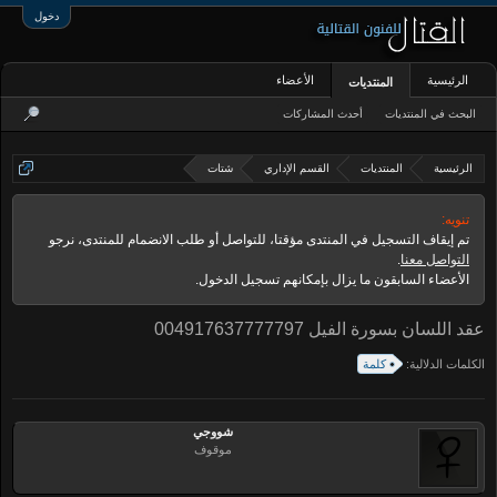
دخول
الرئيسية
الأعضاء
المنتديات
البحث في المنتديات
أحدث المشاركات
الرئيسية
المنتديات
القسم الإداري
شتات
تنويه:
تم إيقاف التسجيل في المنتدى مؤقتا، للتواصل أو طلب الانضمام للمنتدى، نرجو
التواصل معنا
.
الأعضاء السابقون ما يزال بإمكانهم تسجيل الدخول.
عقد اللسان بسورة الفيل 004917637777797
الكلمات الدلالية:
كلمة
شووجي
موقوف