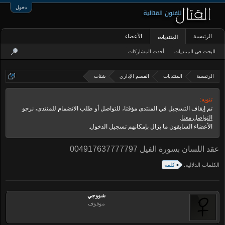
دخول
الرئيسية
الأعضاء
المنتديات
البحث في المنتديات
أحدث المشاركات
الرئيسية
المنتديات
القسم الإداري
شتات
تنويه:
تم إيقاف التسجيل في المنتدى مؤقتا، للتواصل أو طلب الانضمام للمنتدى، نرجو
التواصل معنا
.
الأعضاء السابقون ما يزال بإمكانهم تسجيل الدخول.
عقد اللسان بسورة الفيل 004917637777797
الكلمات الدلالية:
كلمة
شووجي
موقوف