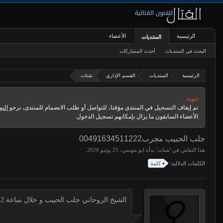
الرئيسية
الأعضاء
المنتديات
البحث في المنتديات
أحدث المشاركات
الرئيسية
المنتديات
القسم الإداري
شتات
تنويه:
تم إيقاف التسجيل في المنتدى مؤقتا، للتواصل أو طلب الانضمام للمنتدى، نرجو
التو
الأعضاء السابقون ما يزال بإمكانهم تسجيل الدخول.
جلب الحبيب مجرب00491634511222
هذا النقاش في '
شتات
' بدأه
ابو موسي
،
.
الكلمات الدلالية:
كلمة
الشيخ الروحاني جلب الحبيب و خلال ساعة 00491634511222 لجلب الحبيب