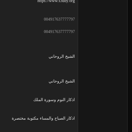
https://www.s3udy.org
004917637777797
004917637777797
الشيخ الروحاني
الشيخ الروحاني
اذكار النوم وسورة الملك
اذكار الصباح والمساء مكتوبة مختصرة