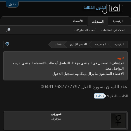
دخول
الرئيسية
الأعضاء
المنتديات
البحث في المنتديات
أحدث المشاركات
الرئيسية
المنتديات
القسم الإداري
شتات
تنويه:
تم إيقاف التسجيل في المنتدى مؤقتا، للتواصل أو طلب الانضمام للمنتدى، نرجو
التواصل معنا
.
الأعضاء السابقون ما يزال بإمكانهم تسجيل الدخول.
عقد اللسان بسورة الفيل 004917637777797
الكلمات الدلالية:
كلمة
شووجي
موقوف