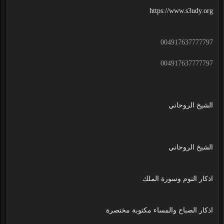
https://www.s3udy.org
004917637777797
004917637777797
الشيخ الروحاني
الشيخ الروحاني
اذكار النوم وسورة الملك
اذكار الصباح والمساء مكتوبة مختصرة