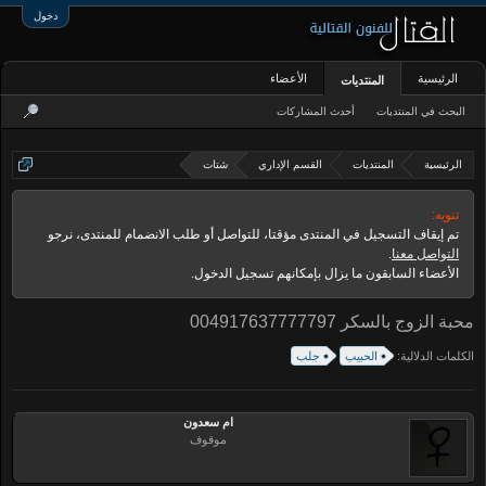
دخول
الرئيسية
الأعضاء
المنتديات
البحث في المنتديات
أحدث المشاركات
الرئيسية
المنتديات
القسم الإداري
شتات
تنويه:
تم إيقاف التسجيل في المنتدى مؤقتا، للتواصل أو طلب الانضمام للمنتدى، نرجو
التواصل معنا
.
الأعضاء السابقون ما يزال بإمكانهم تسجيل الدخول.
محبة الزوج بالسكر 004917637777797
الكلمات الدلالية:
الحبيب
جلب
ام سعدون
موقوف