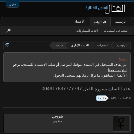
دخول
الرئيسية
الأعضاء
المنتديات
البحث في المنتديات
أحدث المشاركات
الرئيسية
المنتديات
القسم الإداري
شتات
تنويه:
تم إيقاف التسجيل في المنتدى مؤقتا، للتواصل أو طلب الانضمام للمنتدى، نرجو
التواصل معنا
.
الأعضاء السابقون ما يزال بإمكانهم تسجيل الدخول.
عقد اللسان بسورة الفيل 004917637777797
الكلمات الدلالية:
كلمة
شووجي
موقوف