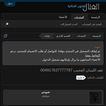
دخول
الرئيسية
الأعضاء
المنتديات
البحث في المنتديات
أحدث المشاركات
الرئيسية
المنتديات
القسم الإداري
شتات
تنويه:
تم إيقاف التسجيل في المنتدى مؤقتا، للتواصل أو طلب الانضمام للمنتدى، نرجو
التواصل معنا
.
الأعضاء السابقون ما يزال بإمكانهم تسجيل الدخول.
عقد اللسان العجيب 004917637777797
الكلمات الدلالية:
كلمة
شووجي
موقوف