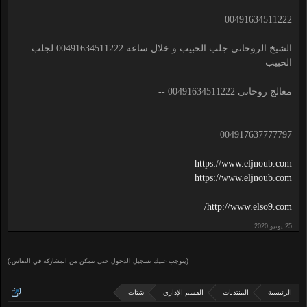
00491634511222
الشيخ الروحاني جلب الحبيب و خلال ساعة 00491634511222 لجلب
الحبيب
معالج روحانى 00491634511222 --
004917637777797
https://www.eljnoub.com
https://www.eljnoub.com
http://www.elso9.com/
(يتوجب عليك تسجيل الدخول حتى تتمكن من المشاركة في النقاش.)
الرئيسية
المنتديات
القسم الإداري
شتات