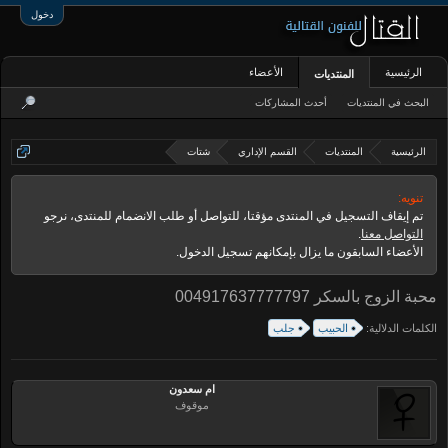
دخول
الرئيسية
الأعضاء
المنتديات
البحث في المنتديات
أحدث المشاركات
الرئيسية
المنتديات
القسم الإداري
شتات
تنويه:
تم إيقاف التسجيل في المنتدى مؤقتا، للتواصل أو طلب الانضمام للمنتدى، نرجو
التواصل معنا
.
الأعضاء السابقون ما يزال بإمكانهم تسجيل الدخول.
محبة الزوج بالسكر 004917637777797
الكلمات الدلالية:
الحبيب
جلب
ام سعدون
موقوف