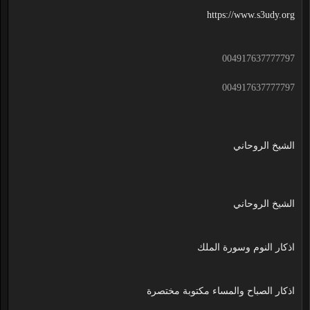
https://www.s3udy.org
004917637777797
004917637777797
الشيخ الروحاني
الشيخ الروحاني
اذكار النوم وسورة الملك
اذكار الصباح والمساء مكتوبة مختصرة