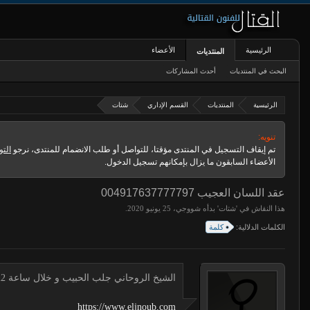
الرئيسية
الأعضاء
المنتديات
البحث في المنتديات
أحدث المشاركات
الرئيسية
المنتديات
القسم الإداري
شتات
تنويه:
تم إيقاف التسجيل في المنتدى مؤقتا، للتواصل أو طلب الانضمام للمنتدى، نرجو
التو
الأعضاء السابقون ما يزال بإمكانهم تسجيل الدخول.
عقد اللسان العجيب 004917637777797
هذا النقاش في '
شتات
' بدأه
شووجي
،
.
الكلمات الدلالية:
كلمة
الشيخ الروحاني جلب الحبيب و خلال ساعة 00491634511222 لجلب الحبيب
https://www.eljnoub.com