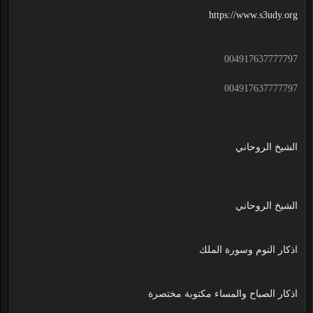
https://www.s3udy.org
004917637777797
004917637777797
الشيخ الروحاني
الشيخ الروحاني
اذكار النوم وسورة الملك
اذكار الصباح والمساء مكتوبة مختصرة