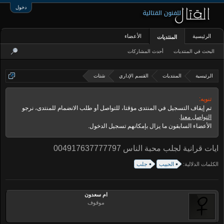
دخول
الرئيسية
الأعضاء
المنتديات
البحث في المنتديات
أحدث المشاركات
الرئيسية
المنتديات
القسم الإداري
شتات
تنويه:
تم إيقاف التسجيل في المنتدى مؤقتا، للتواصل أو طلب الانضمام للمنتدى، نرجو
التواصل معنا
.
الأعضاء السابقون ما يزال بإمكانهم تسجيل الدخول.
ايات قرانية لجلب محبة الناس 004917637777797
الكلمات الدلالية:
الحبيب
جلب
ام سعدون
موقوف