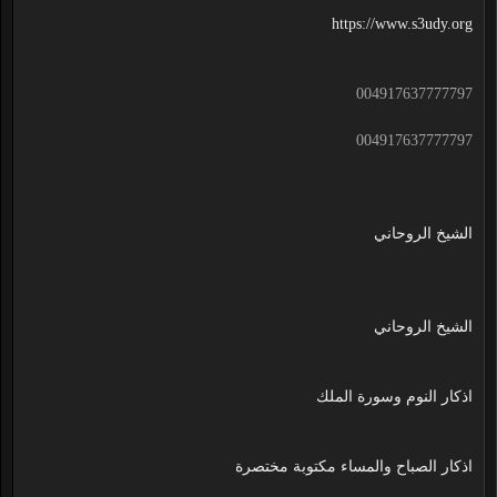
https://www.s3udy.org
004917637777797
004917637777797
الشيخ الروحاني
الشيخ الروحاني
اذكار النوم وسورة الملك
اذكار الصباح والمساء مكتوبة مختصرة