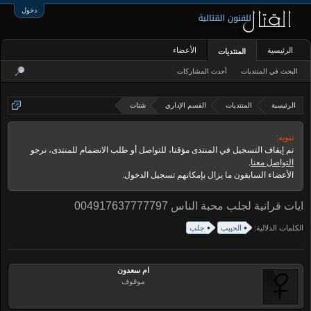
دخول
الرئيسية
الأعضاء
المنتديات
البحث في المنتديات
أحدث المشاركات
الرئيسية
المنتديات
القسم الإداري
شتات
تنويه:
تم إيقاف التسجيل في المنتدى مؤقتا، للتواصل أو طلب الانضمام للمنتدى، نرجو
التواصل معنا
.
الأعضاء السابقون ما يزال بإمكانهم تسجيل الدخول.
ايات قرانية لجلب محبة الناس 004917637777797
الكلمات الدلالية:
الحبيب
جلب
ام سعدون
موقوف