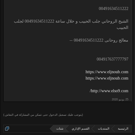
00491634511222
الشيخ الروحاني جلب الحبيب و خلال ساعة 00491634511222 لجلب
الحبيب
معالج روحانى 00491634511222 --
004917637777797
https://www.eljnoub.com
https://www.eljnoub.com
http://www.elso9.com/
(يتوجب عليك تسجيل الدخول حتى تتمكن من المشاركة في النقاش.)
الرئيسية
المنتديات
القسم الإداري
شتات