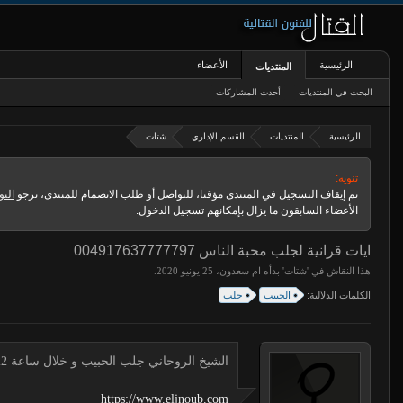
الرئيسية
الأعضاء
المنتديات
البحث في المنتديات
أحدث المشاركات
الرئيسية
المنتديات
القسم الإداري
شتات
تنويه:
تم إيقاف التسجيل في المنتدى مؤقتا، للتواصل أو طلب الانضمام للمنتدى، نرجو
التو
الأعضاء السابقون ما يزال بإمكانهم تسجيل الدخول.
ايات قرانية لجلب محبة الناس 004917637777797
هذا النقاش في '
شتات
' بدأه
ام سعدون
،
.
الكلمات الدلالية:
الحبيب
جلب
الشيخ الروحاني جلب الحبيب و خلال ساعة 00491634511222 لجلب الحبيب
https://www.eljnoub.com