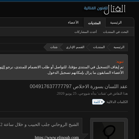
الرئيسية
الأعضاء
المنتديات
البحث في المنتديات
أحدث المشاركات
الرئيسية
المنتديات
القسم الإداري
شتات
تنويه:
تم إيقاف التسجيل في المنتدى مؤقتا، للتواصل أو طلب الانضمام للمنتدى، نرجو
التو
الأعضاء السابقون ما يزال بإمكانهم تسجيل الدخول.
عقد اللسان بسورة الاخلاص 004917637777797
هذا النقاش في '
شتات
' بدأه
شووجي
،
.
الكلمات الدلالية:
كلمة
الشيخ الروحاني جلب الحبيب و خلال ساعة 00491634511222 لجلب الحبيب
https://www.eljnoub.com