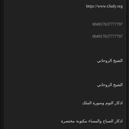
https://www.s3udy.org
004917637777797
004917637777797
الشيخ الروحاني
الشيخ الروحاني
اذكار النوم وسورة الملك
اذكار الصباح والمساء مكتوبة مختصرة