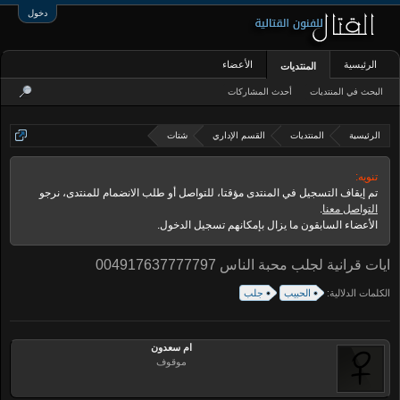
دخول
الرئيسية
الأعضاء
المنتديات
البحث في المنتديات
أحدث المشاركات
الرئيسية
المنتديات
القسم الإداري
شتات
تنويه:
تم إيقاف التسجيل في المنتدى مؤقتا، للتواصل أو طلب الانضمام للمنتدى، نرجو
التواصل معنا
.
الأعضاء السابقون ما يزال بإمكانهم تسجيل الدخول.
ايات قرانية لجلب محبة الناس 004917637777797
الكلمات الدلالية:
الحبيب
جلب
ام سعدون
موقوف