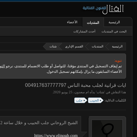
الرئيسية
الأعضاء
المنتديات
البحث في المنتديات
أحدث المشاركات
الرئيسية
المنتديات
القسم الإداري
شتات
تنويه:
تم إيقاف التسجيل في المنتدى مؤقتا، للتواصل أو طلب الانضمام للمنتدى، نرجو
التو
الأعضاء السابقون ما يزال بإمكانهم تسجيل الدخول.
ايات قرانية لجلب محبة الناس 004917637777797
هذا النقاش في '
شتات
' بدأه
ام سعدون
،
.
الكلمات الدلالية:
الحبيب
جلب
الشيخ الروحاني جلب الحبيب و خلال ساعة 00491634511222 لجلب الحبيب
https://www.eljnoub.com